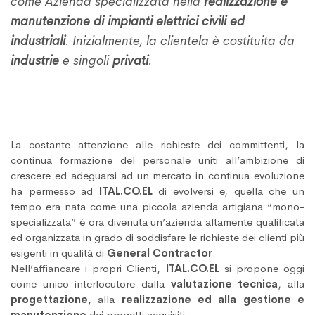
come Azienda specializzata nella
realizzazione e
manutenzione di impianti elettrici civili ed
industriali
. Inizialmente, la clientela è costituita da
industrie
e singoli
privati
.
La costante attenzione alle richieste dei committenti, la
continua formazione del personale uniti all’ambizione di
crescere ed adeguarsi ad un mercato in continua evoluzione
ha permesso ad
ITAL.CO.EL
di evolversi e, quella che un
tempo era nata come una piccola azienda artigiana “mono-
specializzata” è ora divenuta un’azienda altamente qualificata
ed organizzata in grado di soddisfare le richieste dei clienti più
esigenti in qualità di
General Contractor
.
Nell’affiancare i propri Clienti,
ITAL.CO.EL
si propone oggi
come unico interlocutore dalla
valutazione tecnica
, alla
progettazione
, alla
realizzazione ed alla gestione e
manutenzione
dei progetti acquisiti.